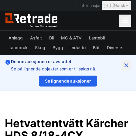
🇳🇴
Informasjon
Norsk
Anlegg
Asfalt
Bil
MC & ATV
Lastebil
Landbruk
Skog
Bygg
Industri
Båt
Diverse
Denne auksjonen er avsluttet
Se på lignende objekter som er til salgs nå.
Se lignende auksjoner
1/9
Hetvattentvätt Kärcher
HDS 8/18-4CX