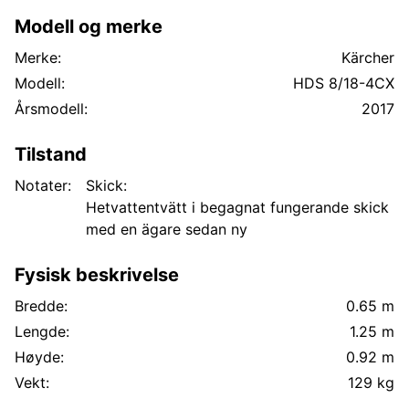
Modell og merke
Merke:
Kärcher
Modell:
HDS 8/18-4CX
Årsmodell:
2017
Tilstand
Notater:
Skick:
Hetvattentvätt i begagnat fungerande skick
med en ägare sedan ny
Fysisk beskrivelse
Bredde:
0.65 m
Lengde:
1.25 m
Høyde:
0.92 m
Vekt:
129 kg