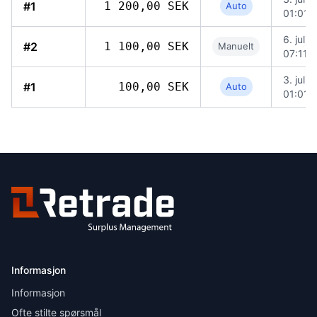
#1
1 200,00 SEK
Auto
01:01
6. juli 
#2
1 100,00 SEK
Manuelt
07:11
3. juli 
#1
100,00 SEK
Auto
01:01
Informasjon
Informasjon
Ofte stilte spørsmål