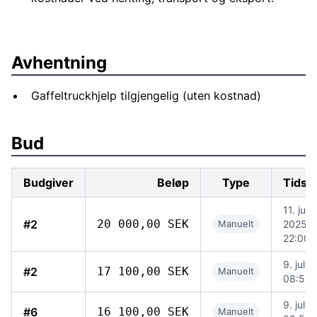
Avhentning
Gaffeltruckhjelp tilgjengelig (uten kostnad)
Bud
Budgiver
Beløp
Type
Tidsp
11. juli
#2
20 000,00 SEK
Manuelt
2025,
22:00
9. juli 
#2
17 100,00 SEK
Manuelt
08:53
9. juli 
#6
16 100,00 SEK
Manuelt