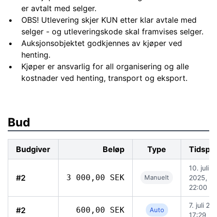
er avtalt med selger.
OBS! Utlevering skjer KUN etter klar avtale med
selger - og utleveringskode skal framvises selger.
Auksjonsobjektet godkjennes av kjøper ved
henting.
Kjøper er ansvarlig for all organisering og alle
kostnader ved henting, transport og eksport.
Bud
Budgiver
Beløp
Type
Tidspu
10. juli
#2
3 000,00 SEK
Manuelt
2025,
22:00
7. juli 20
#2
600,00 SEK
Auto
17:29