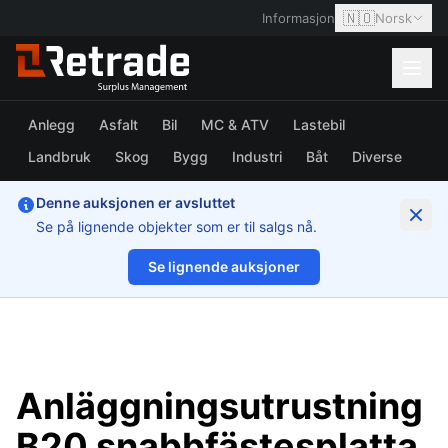
🇳🇴
Informasjon
Norsk
Anlegg
Asfalt
Bil
MC & ATV
Lastebil
Landbruk
Skog
Bygg
Industri
Båt
Diverse
Denne auksjonen er avsluttet
Se på lignende objekter som er til salgs nå.
Se lignende auksjoner
1/7
Anläggningsutrustning
B20 snabbfästesplatta