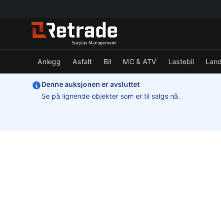
Anlegg
Asfalt
Bil
MC & ATV
Lastebil
Lan
Denne auksjonen er avsluttet
Se på lignende objekter som er til salgs nå.