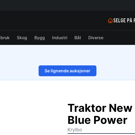
SELGE PÅ 
dbruk
Skog
Bygg
Industri
Båt
Diverse
Se lignende auksjoner
1/60
Traktor New
Blue Power
Krylbo