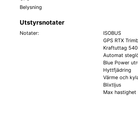
Belysning
Utstyrsnotater
Notater:
ISOBUS
GPS RTX Trimbl
Kraftuttag 54
Automat stegl
Blue Power utr
Hyttfjädring
Värme och kyla
Blixtljus