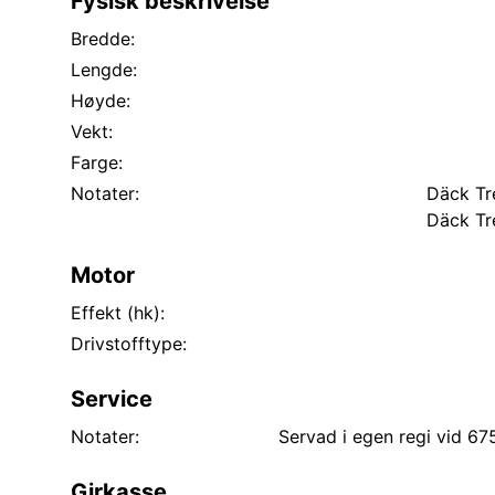
Fysisk beskrivelse
Bredde:
Lengde:
Høyde:
Vekt:
Farge:
Notater:
Däck Tr
Däck Tr
Motor
Effekt (hk):
Drivstofftype:
Service
Notater:
Girkasse