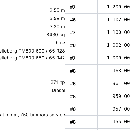
#7
1 200 00
2.55 m
5.58 m
#6
1 102 00
3.20 m
#7
1 100 00
8430 kg
blue
#6
1 002 00
elleborg TM800 600 / 65 R28
elleborg TM800 650 / 65 R42
#7
1 000 00
#8
963 00
271 hp
#6
961 00
Diesel
#8
959 00
#6
957 00
#8
955 00