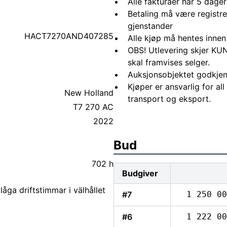
Alle fakturaer har 5 dagers
Betaling må være registre
gjenstander
HACT7270AND407285
Alle kjøp må hentes innen
OBS! Utlevering skjer KUN
skal framvises selger.
Auksjonsobjektet godkjen
Kjøper er ansvarlig for al
New Holland
transport og eksport.
T7 270 AC
2022
Bud
702 h
Budgiver
åga driftstimmar i välhållet
#7
1 250 00
#6
1 222 00