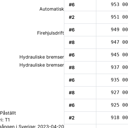
#6
953 00
Automatisk
#2
951 00
#6
949 00
Firehjulsdrift
#8
947 00
#6
945 00
Hydrauliske bremser
Hydrauliske bremser
#8
937 00
#6
935 00
#8
927 00
#6
925 00
Påställt
#2
918 00
i: T1