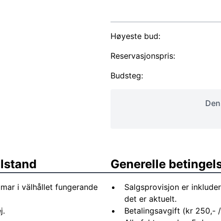
Høyeste bud:
Reservasjonspris:
Budsteg:
Denn
ilstand
Generelle betingel
mar i välhållet fungerande
Salgsprovisjon er inkluder
det er aktuelt.
j.
Betalingsavgift (kr 250,- / 