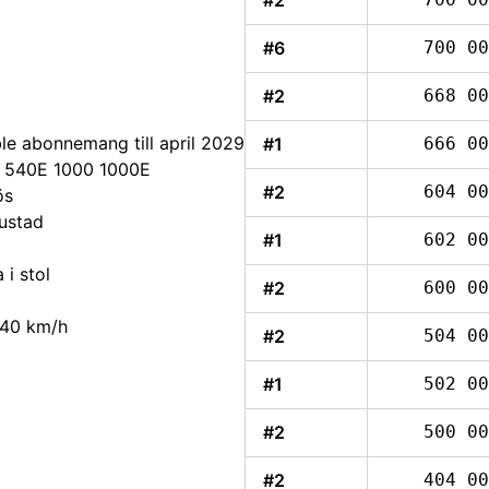
#2
#6
700 00
#2
668 00
e abonnemang till april 2029
#1
666 00
0 540E 1000 1000E
#2
604 00
ös
ustad
#1
602 00
 i stol
#2
600 00
#2
504 00
#1
502 00
#2
500 00
#2
404 00