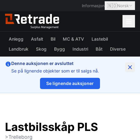
🇳🇴
Informasjon
Norsk
Anlegg
Asfalt
Bil
MC & ATV
Lastebil
Landbruk
Skog
Bygg
Industri
Båt
Diverse
Denne auksjonen er avsluttet
Se på lignende objekter som er til salgs nå.
Se lignende auksjoner
1/14
Lastbilsskåp PLS
>Trelleborg