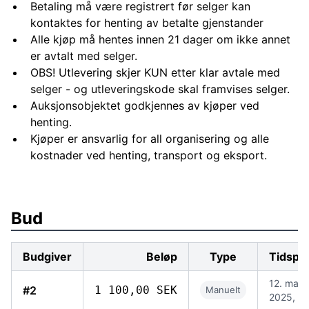
Betaling må være registrert før selger kan
kontaktes for henting av betalte gjenstander
Alle kjøp må hentes innen 21 dager om ikke annet
er avtalt med selger.
OBS! Utlevering skjer KUN etter klar avtale med
selger - og utleveringskode skal framvises selger.
Auksjonsobjektet godkjennes av kjøper ved
henting.
Kjøper er ansvarlig for all organisering og alle
kostnader ved henting, transport og eksport.
Bud
Budgiver
Beløp
Type
Tidspu
12. mai
#2
1 100,00 SEK
Manuelt
2025, 17