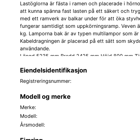
Lastöglorna är fästa i ramen och placerade i hörno
att kunna spänna fast lasten på ett säkert och try
med ett ramverk av balkar under för att öka styvh
fungerar samtidigt som uppkörningsramp. Veven är
kg. Lamporna bak är av typen multilampor som är
Kabeldragningen är placerad på ett sätt som skydda
användande.
Längd 5235 mm Bredd 2425 mm Höjd 800 mm Tjäns
kg Max lastvikt 1205 kg Totalvikt 1500 kg Ursprun
Eiendelsidentifikasjon
Skattevikt 1500 kg Bakre överhäng 1915 mm Las
Lastutrymmets bredd 1790 mm Fällbar bakläm ca 
Registreringsnummer:
Däckdimension 185 R14C 100N Teknisk tillåten vik
Kopplingsavstånd 5200 mm
Modell og merke
Merke:
Modell:
Årsmodell: