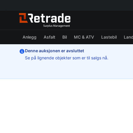
Anlegg
Asfalt
Bil
MC & ATV
Lastebil
Lan
Denne auksjonen er avsluttet
Se på lignende objekter som er til salgs nå.