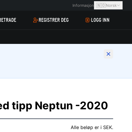
🇳🇴
Informasjon
Norsk
RETRADE
REGISTRER DEG
LOGG INN
ed tipp Neptun -2020
Alle beløp er i SEK.