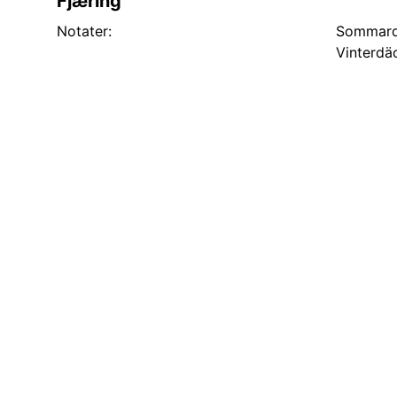
Fjæring
Notater:
Sommard
Vinterdä