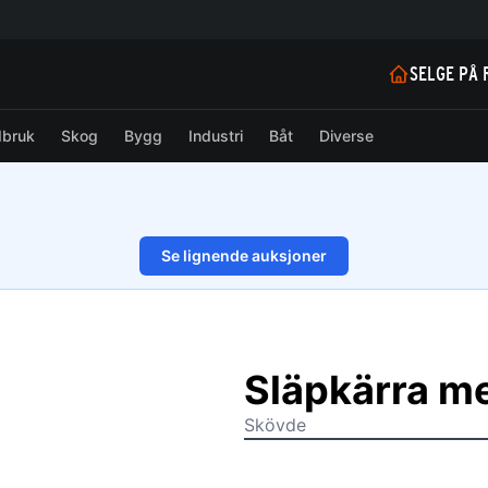
SELGE PÅ 
dbruk
Skog
Bygg
Industri
Båt
Diverse
Se lignende auksjoner
1/30
Släpkärra m
Skövde