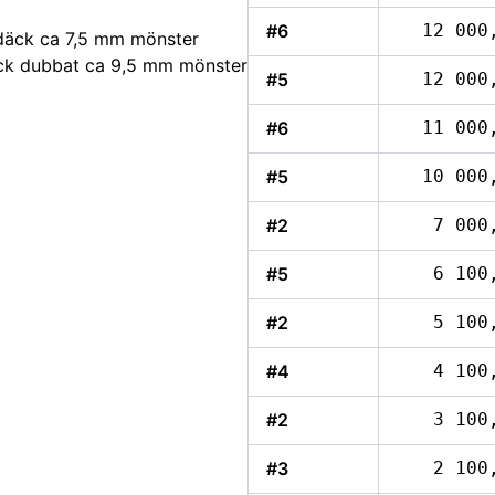
#6
12 000
äck ca 7,5 mm mönster
ck dubbat ca 9,5 mm mönster
#5
12 000
#6
11 000
#5
10 000
#2
7 000
#5
6 100
#2
5 100
#4
4 100
#2
3 100
#3
2 100