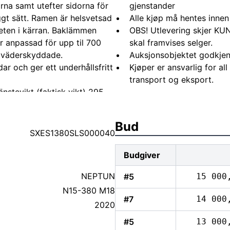
rna samt utefter sidorna för
gjenstander
ggt sätt. Ramen är helsvetsad
Alle kjøp må hentes innen
eten i kärran. Baklämmen
OBS! Utlevering skjer KUN
 anpassad för upp til 700
skal framvises selger.
 väderskyddade.
Auksjonsobjektet godkjen
r och ger ett underhållsfritt
Kjøper er ansvarlig for al
transport og eksport.
tevikt (faktisk vikt) 295
glig totalvikt 1500 kg
tutrymmets längd 3783 mm
Bud
450 mm Axel - 1
SXES1380SLS000040
t/axel 1500 kg
Budgiver
NEPTUN
#5
15 000
N15-380 M18
#7
14 000
2020
#5
13 000