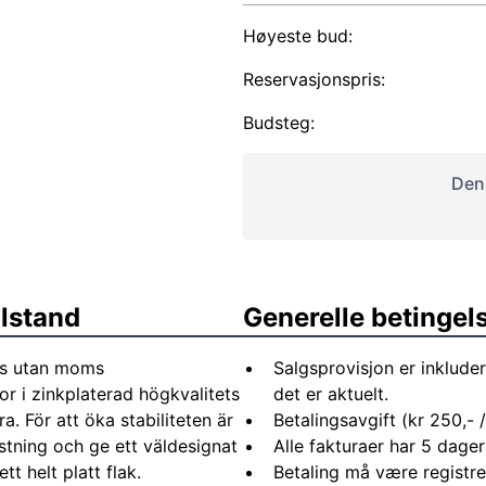
Høyeste bud:
Reservasjonspris:
Budsteg:
Denn
ilstand
Generelle betingel
es utan moms
Salgsprovisjon er inkluder
r i zinkplaterad högkvalitets
det er aktuelt.
a. För att öka stabiliteten är
Betalingsavgift (kr 250,- / 
stning och ge ett väldesignat
Alle fakturaer har 5 dagers
t helt platt flak.
Betaling må være registre