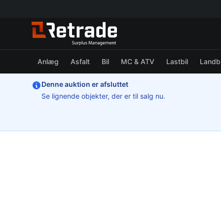
Anlæg
Asfalt
Bil
MC & ATV
Lastbil
Landb
Denne auktion er afsluttet
Se lignende objekter, der er til salg nu.