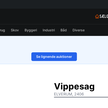
SÆLG
rug
Skov
Byggeri
Industri
Båd
Diverse
Se lignende auktioner
1/6
Vippesag
ELVERUM, 2406