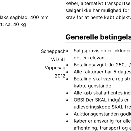
Køber, alternativt transportsel
sælger ikke har mulighed for 
 Maks sagblad: 400 mm
krav for at hente købt objekt.
: ca. 40 kg
Generelle betingel
Salgsprovision er inkluder
Scheppach
det er relevant.
WD 41
Betalingsavgift (kr 250,- /
Vippesag
Alle fakturaer har 5 dages
2012
Betaling skal være registr
købte genstande
Alle køb skal afhentes in
OBS! Der SKAL indgås en 
udleveringskode SKAL fre
Auktionsgenstanden godk
Køber er ansvarlig for al
afhentning, transport og 