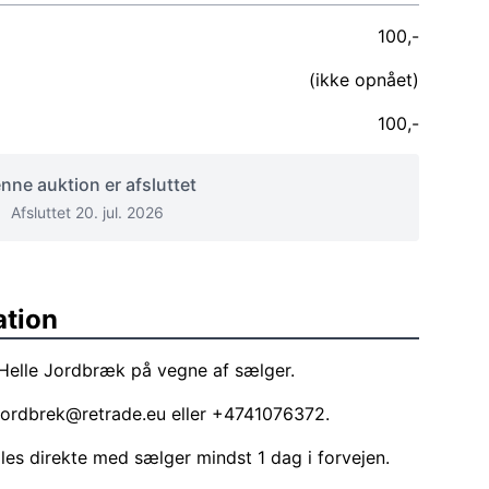
100,-
(ikke opnået)
100,-
nne auktion er afsluttet
Afsluttet 20. jul. 2026
ation
 Helle Jordbræk på vegne af sælger.
.jordbrek@retrade.eu
eller +4741076372.
ales direkte med sælger mindst 1 dag i forvejen.