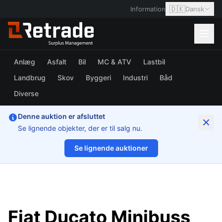
🇩🇰
Information
Dansk
Anlæg
Asfalt
Bil
MC & ATV
Lastbil
Landbrug
Skov
Byggeri
Industri
Båd
Diverse
Denne auktion er afsluttet
Se lignende objekter, der er til salg nu.
Se lignende auktioner
1/16
Fiat Ducato Minibuss