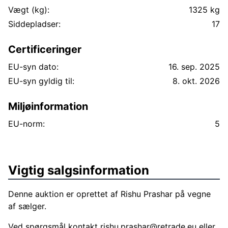
Vægt (kg):
1325 kg
Siddepladser:
17
Certificeringer
EU-syn dato:
16. sep. 2025
EU-syn gyldig til:
8. okt. 2026
Miljøinformation
EU-norm:
5
Vigtig salgsinformation
Denne auktion er oprettet af Rishu Prashar på vegne
af sælger.
Ved spørgsmål kontakt
rishu.prashar@retrade.eu
eller