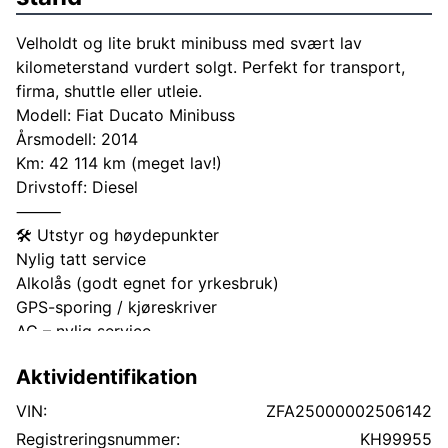
Velholdt og lite brukt minibuss med svært lav
kilometerstand vurdert solgt. Perfekt for transport,
firma, shuttle eller utleie.
Modell: Fiat Ducato Minibuss
Årsmodell: 2014
Km: 42 114 km (meget lav!)
Drivstoff: Diesel
⸻
🛠️ Utstyr og høydepunkter
Nylig tatt service
Alkolås (godt egnet for yrkesbruk)
GPS-sporing / kjøreskriver
AC – nylig service
2 x Webasto luftvarmere + vannvarmer
Aktividentifikation
Sommer- og vinterhjul
Klar for bruk
VIN:
ZFA25000002506142
⸻
Registreringsnummer:
KH99955