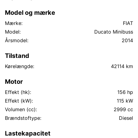
📦 Tilstand
Fremstår som godt vedlikeholdt
Model og mærke
Ingen kjente større feil
Selges som den står
Mærke:
FIAT
Model:
Ducato Minibuss
Årsmodel:
2014
Tilstand
Kørelængde:
42114 km
Motor
Effekt (hk):
156 hp
Effekt (kW):
115 kW
Volumen (cc):
2999 cc
Brændstoftype:
Diesel
Lastekapacitet