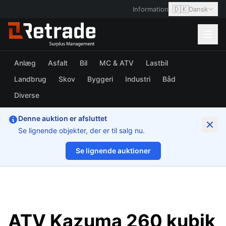
🇩🇰
Information
Dansk
Anlæg
Asfalt
Bil
MC & ATV
Lastbil
Landbrug
Skov
Byggeri
Industri
Båd
Diverse
Denne auktion er afsluttet
Se lignende objekter, der er til salg nu.
Se lignende auktioner
1/14
ATV Kazuma 260 kubik