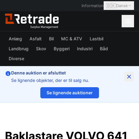
🇩🇰
Information
Dansk
Anlæg
Asfalt
Bil
MC & ATV
Lastbil
Landbrug
Skov
Byggeri
Industri
Båd
Diverse
Denne auktion er afsluttet
Se lignende objekter, der er til salg nu.
Se lignende auktioner
1/63
Baklastare VOLVO 641