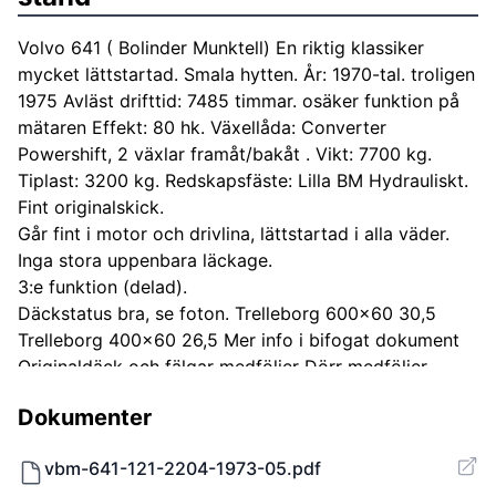
Volvo 641 ( Bolinder Munktell) En riktig klassiker
mycket lättstartad. Smala hytten. År: 1970-tal. troligen
1975 Avläst drifttid: 7485 timmar. osäker funktion på
mätaren Effekt: 80 hk. Växellåda: Converter
Powershift, 2 växlar framåt/bakåt . Vikt: 7700 kg.
Tiplast: 3200 kg. Redskapsfäste: Lilla BM Hydrauliskt.
Fint originalskick.
Går fint i motor och drivlina, lättstartad i alla väder.
Inga stora uppenbara läckage.
3:e funktion (delad).
Däckstatus bra, se foton. Trelleborg 600x60 30,5
Trelleborg 400x60 26,5 Mer info i bifogat dokument
Originaldäck och fälgar medföljer Dörr medföljer
spräckt glas Bromsar behöver översyn Redskap Skopa
Dokumenter
2200mm sliten botten Pallgafflar Gödselgrep
Personkorg på truckstativ Balgrip
vbm-641-121-2204-1973-05.pdf