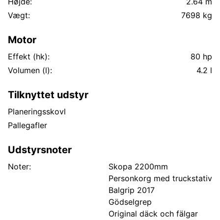
Højde:
2.64 m
Vægt:
7698 kg
Motor
Effekt (hk):
80 hp
Volumen (l):
4.2 l
Tilknyttet udstyr
Planeringsskovl
Pallegafler
Udstyrsnoter
Noter:
Skopa 2200mm
Personkorg med truckstativ
Balgrip 2017
Gödselgrep
Original däck och fälgar