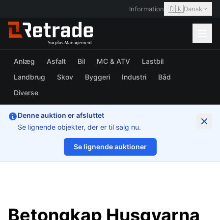
🇩🇰
Information
Dansk
Anlæg
Asfalt
Bil
MC & ATV
Lastbil
Landbrug
Skov
Byggeri
Industri
Båd
Diverse
Denne auktion er afsluttet
Se lignende objekter, der er til salg nu.
Se lignende auktioner
1/6
Betongkap Husqvarna