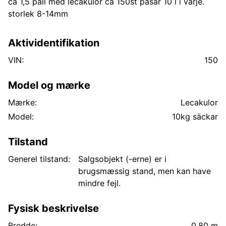
ca 1,5 pall med lecakulor ca 150st påsar 10 l i varje.
storlek 8-14mm
Aktividentifikation
VIN:
150
Model og mærke
Mærke:
Lecakulor
Model:
10kg säckar
Tilstand
Generel tilstand:
Salgsobjekt (-erne) er i
brugsmæssig stand, men kan have
mindre fejl.
Fysisk beskrivelse
Bredde:
0.80 m