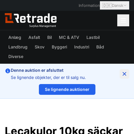
🇩🇰
Information
Dansk
Anlæg
Asfalt
Bil
MC & ATV
Lastbil
Landbrug
Skov
Byggeri
Industri
Båd
Diverse
Denne auktion er afsluttet
Se lignende objekter, der er til salg nu.
Se lignende auktioner
1/2
Lecakulor 10kg säckar