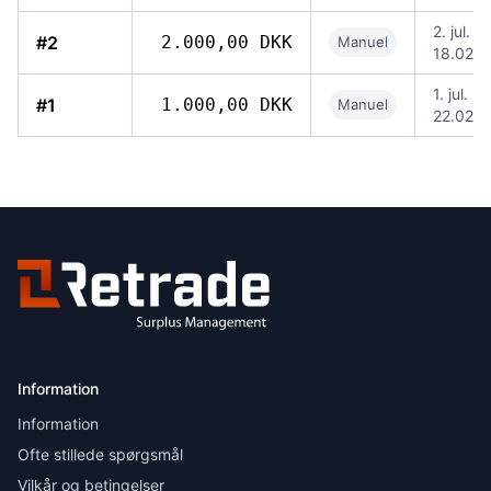
2. jul. 2
#2
2.000,00 DKK
Manuel
18.02
1. jul. 2
#1
1.000,00 DKK
Manuel
22.02
Information
Information
Ofte stillede spørgsmål
Vilkår og betingelser