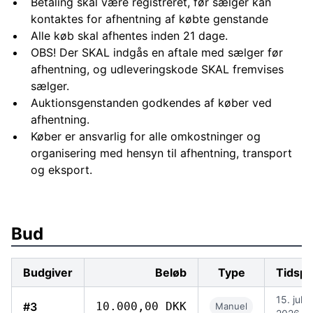
Betaling skal være registreret, før sælger kan
kontaktes for afhentning af købte genstande
Alle køb skal afhentes inden 21 dage.
OBS! Der SKAL indgås en aftale med sælger før
afhentning, og udleveringskode SKAL fremvises
sælger.
Auktionsgenstanden godkendes af køber ved
afhentning.
Køber er ansvarlig for alle omkostninger og
organisering med hensyn til afhentning, transport
og eksport.
Bud
Budgiver
Beløb
Type
Tidspu
15. jul.
#3
10.000,00 DKK
Manuel