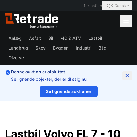
🇩🇰
Information
Dansk
Anlæg
Asfalt
Bil
MC & ATV
Lastbil
Landbrug
Skov
Byggeri
Industri
Båd
Diverse
Denne auktion er afsluttet
Se lignende objekter, der er til salg nu.
Se lignende auktioner
1/72
Lastbil Volvo FL 7 - 10