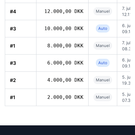
7. jul.
#4
12.000,00 DKK
Manuel
12.11
6. jul.
#3
10.000,00 DKK
Auto
09.16
7. jul.
#1
8.000,00 DKK
Manuel
08.34
6. jul.
#3
6.000,00 DKK
Auto
09.16
5. jul.
#2
4.000,00 DKK
Manuel
19.32
5. jul.
#1
2.000,00 DKK
Manuel
07.39