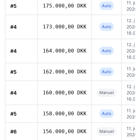
11. jul.
#5
175.000,00 DKK
Auto
2026, 
12. jul.
#4
173.000,00 DKK
Auto
2026,
16.09
12. jul.
#4
164.000,00 DKK
Auto
2026,
16.09
11. jul.
#5
162.000,00 DKK
Auto
2026, 
12. jul.
#4
160.000,00 DKK
Manuel
2026,
16.08
11. jul.
#5
158.000,00 DKK
Auto
2026, 
11. jul.
#6
156.000,00 DKK
Manuel
2026, 