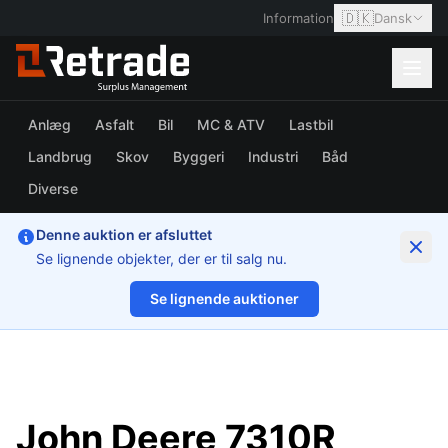
🇩🇰
Information
Dansk
Anlæg
Asfalt
Bil
MC & ATV
Lastbil
Landbrug
Skov
Byggeri
Industri
Båd
Diverse
Denne auktion er afsluttet
Se lignende objekter, der er til salg nu.
Se lignende auktioner
1/57
John Deere 7310R