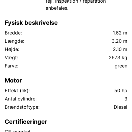
fejl. Inspektion / reparation
anbefales.
Fysisk beskrivelse
Bredde:
1.62 m
Længde:
3.20 m
Højde:
2.10 m
Vægt:
2673 kg
Farve:
green
Motor
Effekt (hk):
50 hp
Antal cylindre:
3
Brændstoftype:
Diesel
Certificeringer
CE-mærket