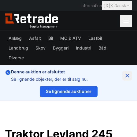
🇩🇰
Information
Dansk
Anlæg
Asfalt
Bil
MC & ATV
Lastbil
Landbrug
Skov
Byggeri
Industri
Båd
Diverse
Denne auktion er afsluttet
Se lignende objekter, der er til salg nu.
Se lignende auktioner
1/30
Traktor Leyland 245