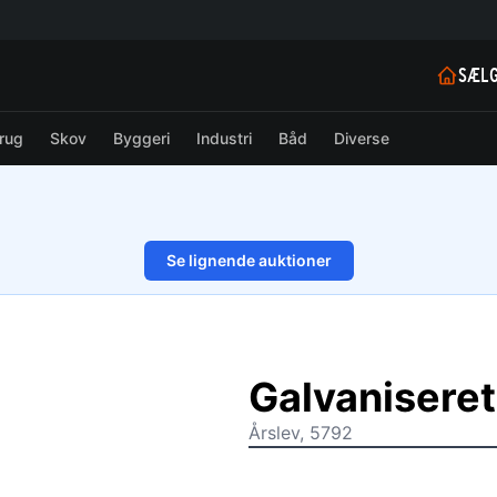
SÆLG
rug
Skov
Byggeri
Industri
Båd
Diverse
Se lignende auktioner
1/14
Galvanisere
Årslev, 5792