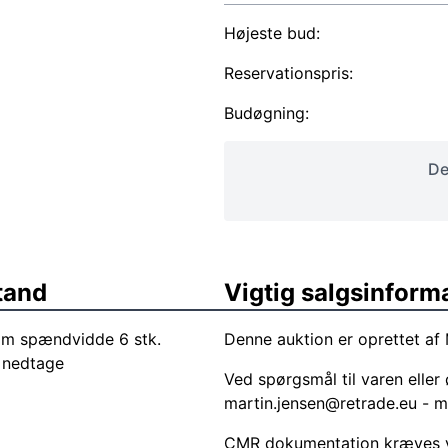
Højeste bud:
Reservationspris:
Budøgning:
De
tand
Vigtig salgsinform
0 m spændvidde 6 stk.
Denne auktion er oprettet af
 nedtage
Ved spørgsmål til varen elle
martin.jensen@retrade.eu
- m
CMR dokumentation kræves ve