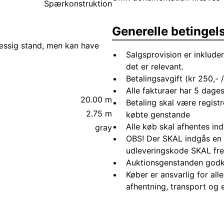
Spærkonstruktion
Generelle betingel
mæssig stand, men kan have
Salgsprovision er inkluder
det er relevant.
Betalingsavgift (kr 250,- /
Alle fakturaer har 5 dages
20.00 m
Betaling skal være registr
2.75 m
købte genstande
Alle køb skal afhentes in
gray
OBS! Der SKAL indgås en 
udleveringskode SKAL fre
Auktionsgenstanden godk
Køber er ansvarlig for al
afhentning, transport og 