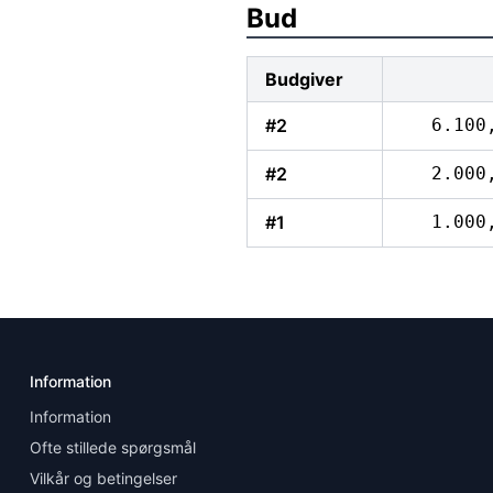
Bud
Budgiver
#2
6.100
#2
2.000
#1
1.000
Information
Information
Ofte stillede spørgsmål
Vilkår og betingelser