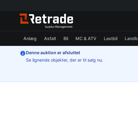
Anlæg
Asfalt
Bil
MC & ATV
Lastbil
Landb
Denne auktion er afsluttet
Se lignende objekter, der er til salg nu.