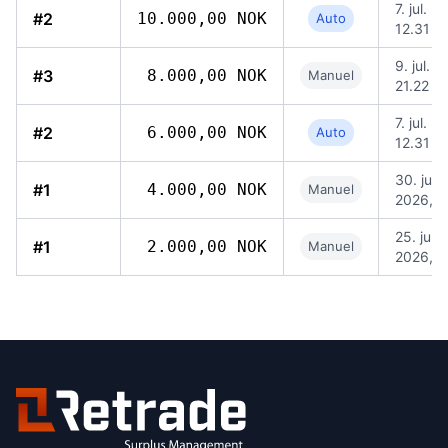
7. jul. 2
#2
10.000,00 NOK
Auto
12.31
9. jul. 
#3
8.000,00 NOK
Manuel
21.22
7. jul. 2
#2
6.000,00 NOK
Auto
12.31
30. jun.
#1
4.000,00 NOK
Manuel
2026, 2
25. jun.
#1
2.000,00 NOK
Manuel
2026, 1