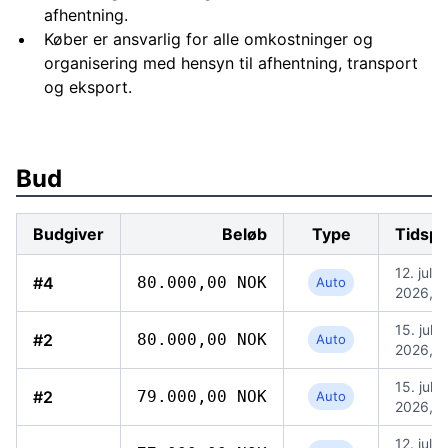
afhentning.
Køber er ansvarlig for alle omkostninger og
organisering med hensyn til afhentning, transport
og eksport.
Bud
Budgiver
Beløb
Type
Tidspu
12. jul.
#4
80.000,00 NOK
Auto
2026, 1
15. jul.
#2
80.000,00 NOK
Auto
2026, 1
15. jul.
#2
79.000,00 NOK
Auto
2026, 1
12. jul.