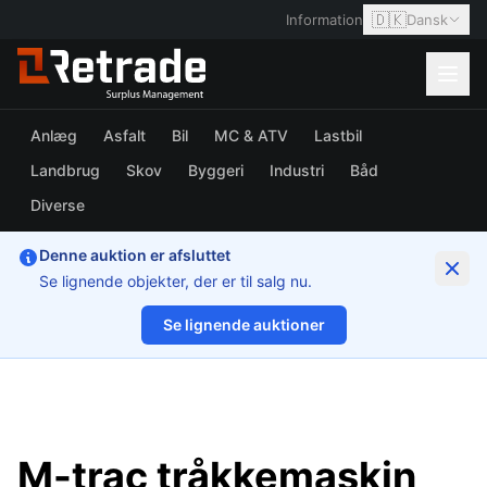
🇩🇰
Information
Dansk
Anlæg
Asfalt
Bil
MC & ATV
Lastbil
Landbrug
Skov
Byggeri
Industri
Båd
Diverse
Denne auktion er afsluttet
Se lignende objekter, der er til salg nu.
Se lignende auktioner
1/36
M-trac tråkkemaskin