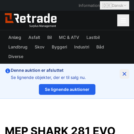
🇩🇰
Information
Dansk
Anlæg
Asfalt
Bil
MC & ATV
Lastbil
Landbrug
Skov
Byggeri
Industri
Båd
Diverse
Denne auktion er afsluttet
Se lignende objekter, der er til salg nu.
Se lignende auktioner
1/66
MEP SHARK 281 EVO