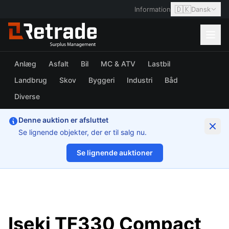
🇩🇰
Information
Dansk
Anlæg
Asfalt
Bil
MC & ATV
Lastbil
Landbrug
Skov
Byggeri
Industri
Båd
Diverse
Denne auktion er afsluttet
Se lignende objekter, der er til salg nu.
Se lignende auktioner
1/90
Iseki TF330 Compact