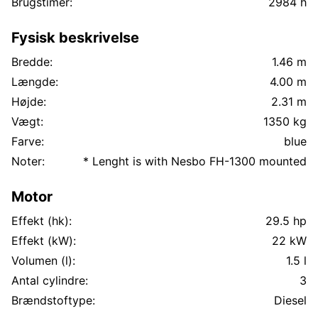
Brugstimer:
2984 h
Fysisk beskrivelse
Bredde:
1.46 m
Længde:
4.00 m
Højde:
2.31 m
Vægt:
1350 kg
Farve:
blue
Noter:
* Lenght is with Nesbo FH-1300 mounted
Motor
Effekt (hk):
29.5 hp
Effekt (kW):
22 kW
Volumen (l):
1.5 l
Antal cylindre:
3
Brændstoftype:
Diesel