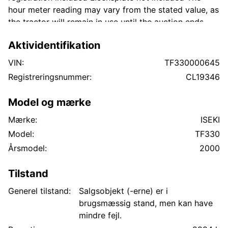
hour meter reading may vary from the stated value, as
the tractor will remain in use until the auction ends.
Model: Nesbo FH1300 Type: Hydraulic sweeper /
Aktividentifikation
front-mounted broom Year: 2000 Serial number:
0011202 Manufacturer: NESBO Sweeping width: 1300
VIN:
TF330000645
mm Sweeping width when angled: approx. 1200 mm
Registreringsnummer:
CL19346
Weight: approx. 195 kg Drive system: Hydraulic
Number of angle cylinders: 1 Angle function: Hydraulic
Model og mærke
left/right adjustment Mounting system: A-frame Brush
type: Poly brushes
Mærke:
ISEKI
Model:
TF330
Årsmodel:
2000
Tilstand
Generel tilstand:
Salgsobjekt (-erne) er i
brugsmæssig stand, men kan have
mindre fejl.