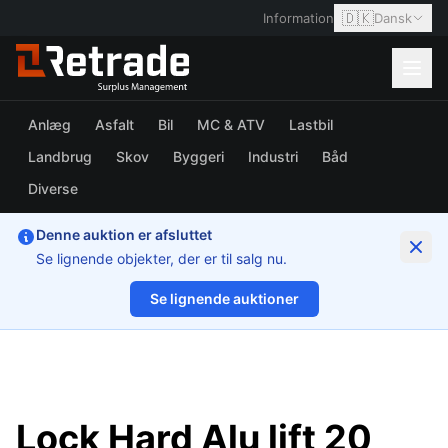
🇩🇰
Information
Dansk
Anlæg
Asfalt
Bil
MC & ATV
Lastbil
Landbrug
Skov
Byggeri
Industri
Båd
Diverse
Denne auktion er afsluttet
Se lignende objekter, der er til salg nu.
Se lignende auktioner
1/7
Lock Hard Alu lift 20