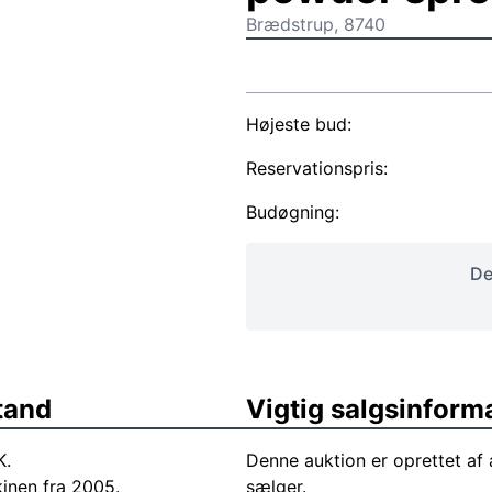
Brædstrup, 8740
Højeste bud:
Reservationspris:
Budøgning:
De
tand
Vigtig salgsinform
.
Denne auktion er oprettet a
inen fra 2005.
sælger.