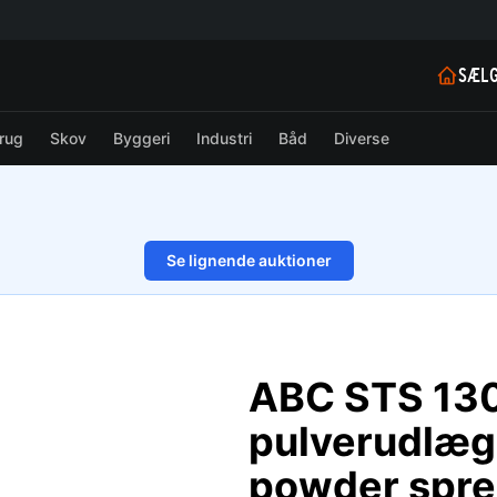
SÆLG
rug
Skov
Byggeri
Industri
Båd
Diverse
Se lignende auktioner
1/52
ABC STS 13
pulverudlæg
powder spre