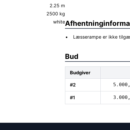
2.25 m
2500 kg
white
Afhentninginforma
Læsserampe er ikke tilgæ
Bud
Budgiver
#2
5.000
#1
3.000