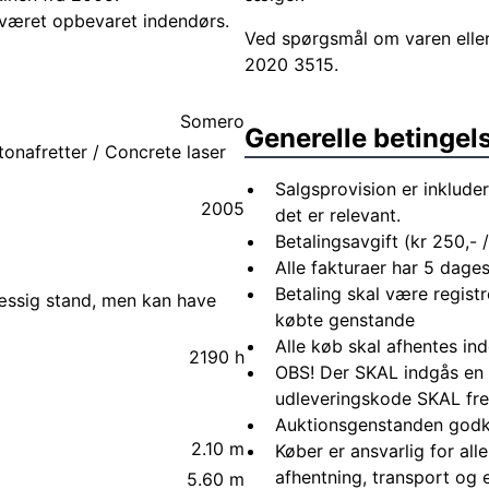
d været opbevaret indendørs.
Ved spørgsmål om varen elle
2020 3515.
Somero
Generelle betingel
onafretter / Concrete laser
Salgsprovision er inkluder
2005
det er relevant.
Betalingsavgift (kr 250,- /
Alle fakturaer har 5 dages
Betaling skal være registr
mæssig stand, men kan have
købte genstande
Alle køb skal afhentes in
2190 h
OBS! Der SKAL indgås en 
udleveringskode SKAL fre
Auktionsgenstanden godk
2.10 m
Køber er ansvarlig for al
afhentning, transport og 
5.60 m