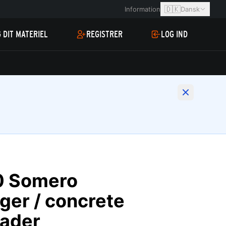
🇩🇰
Information
Dansk
 DIT MATERIEL
REGISTRER
LOG IND
0 Somero
ger / concrete
ader