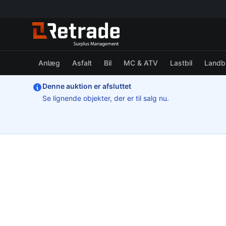
Anlæg
Asfalt
Bil
MC & ATV
Lastbil
Landb
Denne auktion er afsluttet
Se lignende objekter, der er til salg nu.