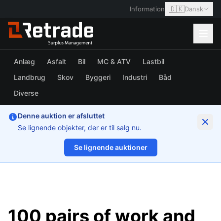
🇩🇰
Information
Dansk
Anlæg
Asfalt
Bil
MC & ATV
Lastbil
Landbrug
Skov
Byggeri
Industri
Båd
Diverse
Denne auktion er afsluttet
Se lignende objekter, der er til salg nu.
Se lignende auktioner
1/12
100 pairs of work and