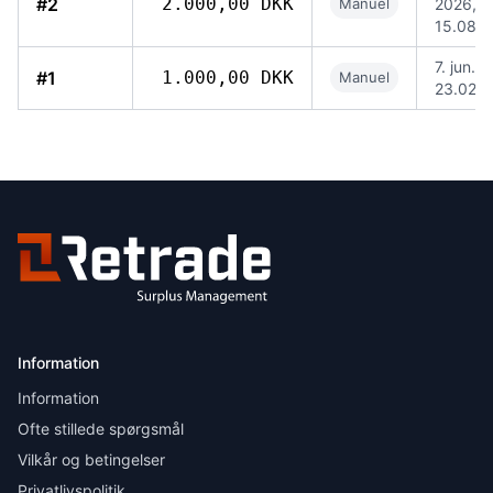
#2
2.000,00 DKK
Manuel
2026,
15.08
7. jun. 
#1
1.000,00 DKK
Manuel
23.02
Information
Information
Ofte stillede spørgsmål
Vilkår og betingelser
Privatlivspolitik