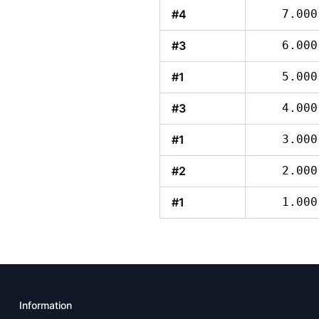
#4
7.000
#3
6.000
#1
5.000
#3
4.000
#1
3.000
#2
2.000
#1
1.000
Information