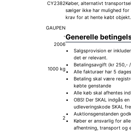
CY2382
Køber, alternativt transportsel
sælger ikke har mulighed for 
krav for at hente købt objekt.
GAUPEN
Generelle betingel
-
2006
Salgsprovision er inkluder
det er relevant.
Betalingsavgift (kr 250,- /
1000 kg
Alle fakturaer har 5 dages
Betaling skal være registr
købte genstande
Alle køb skal afhentes in
OBS! Der SKAL indgås en 
udleveringskode SKAL fre
Auktionsgenstanden godk
2
Køber er ansvarlig for al
afhentning, transport og 