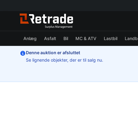
Anlæg
Asfalt
Bil
MC & ATV
Lastbil
Landb
Denne auktion er afsluttet
Se lignende objekter, der er til salg nu.