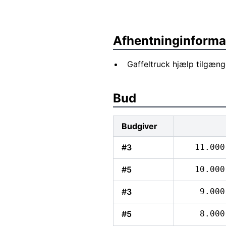
Afhentninginforma
Gaffeltruck hjælp tilgæn
Bud
Budgiver
#3
11.000
#5
10.000
#3
9.000
#5
8.000