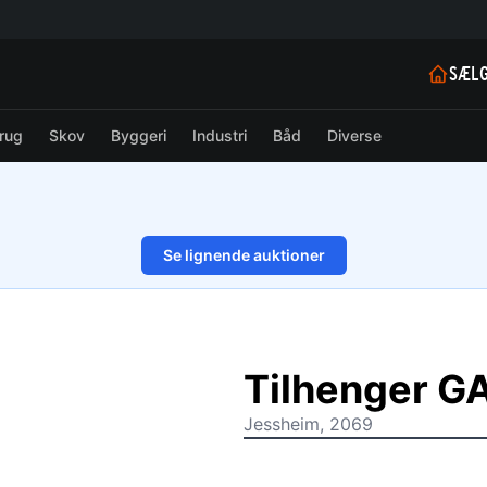
SÆLG
rug
Skov
Byggeri
Industri
Båd
Diverse
Se lignende auktioner
1/11
Tilhenger G
Jessheim, 2069