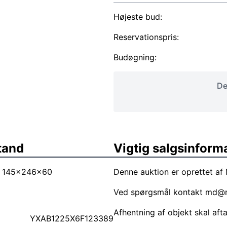
Højeste bud:
Reservationspris:
Budøgning:
De
tand
Vigtig salgsinform
n: 145x246x60
Denne auktion er oprettet af 
Ved spørgsmål kontakt
md@r
Afhentning af objekt skal aft
YXAB1225X6F123389