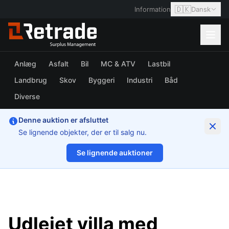
🇩🇰
Information
Dansk
Anlæg
Asfalt
Bil
MC & ATV
Lastbil
Landbrug
Skov
Byggeri
Industri
Båd
Diverse
Denne auktion er afsluttet
Se lignende objekter, der er til salg nu.
Se lignende auktioner
1/8
Udlejet villa med