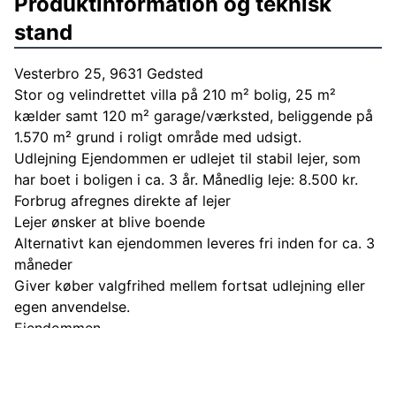
Produktinformation og teknisk
stand
Vesterbro 25, 9631 Gedsted
Stor og velindrettet villa på 210 m² bolig, 25 m²
kælder samt 120 m² garage/værksted, beliggende på
1.570 m² grund i roligt område med udsigt.
Udlejning Ejendommen er udlejet til stabil lejer, som
har boet i boligen i ca. 3 år. Månedlig leje: 8.500 kr.
Forbrug afregnes direkte af lejer
Lejer ønsker at blive boende
Alternativt kan ejendommen leveres fri inden for ca. 3
måneder
Giver køber valgfrihed mellem fortsat udlejning eller
egen anvendelse.
Ejendommen
Opført 1932, om-/tilbygget 1978
210 m² bolig + 25 m² kælder
Store opholdsrum og flere værelser