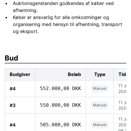
Auktionsgenstanden godkendes af køber ved
afhentning.
Køber er ansvarlig for alle omkostninger og
organisering med hensyn til afhentning, transport
og eksport.
Bud
Budgiver
Beløb
Type
Tids
11. jun
#4
552.000,00 DKK
Manuel
2026, 
11. jun
#3
550.000,00 DKK
Manuel
2026, 
11. jun
#4
505.000,00 DKK
Manuel
2026,
06.24