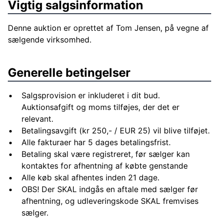
Vigtig salgsinformation
Funktionelt køkken og badeværelse
120 m² garage/værksted med mange
Denne auktion er oprettet af Tom Jensen, på vegne af
anvendelsesmuligheder
sælgende virksomhed.
Opvarmning via fjernvarme
Energimærke D
Økonomi (nøgletal)
Generelle betingelser
Lejeindtægt: 102.000 kr. årligt
Ejerudgift: ca. 1.685 kr./md.
Salgsprovision er inkluderet i dit bud.
Offentlig ejendomsværdi (2019): 820.000 kr.
Auktionsafgift og moms tilføjes, der det er
Kort konklusion
relevant.
Egnet til: investor, der ønsker stabil leje og begrænset
Betalingsavgift (kr 250,- / EUR 25) vil blive tilføjet.
administration Køber, der vil sikre sig ejendom nu og
Alle fakturaer har 5 dages betalingsfrist.
flytte ind senere Køber med pladskrav, garage og
Betaling skal være registreret, før sælger kan
værksted
kontaktes for afhentning af købte genstande
Alle køb skal afhentes inden 21 dage.
OBS! Der SKAL indgås en aftale med sælger før
afhentning, og udleveringskode SKAL fremvises
sælger.