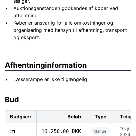
sælger.
Auktionsgenstanden godkendes af køber ved
afhentning.
Køber er ansvarlig for alle omkostninger og
organisering med hensyn til afhentning, transport
og eksport.
Afhentninginformation
Læsserampe er ikke tilgængelig
Bud
Budgiver
Beløb
Type
Tidspu
16. jun.
#1
13.250,00 DKK
Manuel
2026, 0