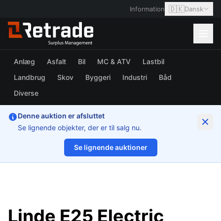
🇩🇰
Information
Dansk
Anlæg
Asfalt
Bil
MC & ATV
Lastbil
Landbrug
Skov
Byggeri
Industri
Båd
Diverse
Denne auktion er afsluttet
Se lignende objekter, der er til salg nu.
Se lignende auktioner
1/75
Linde E25 Electric