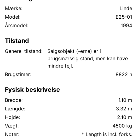
Mærke:
Linde
Model:
E25-01
Årsmodel:
1994
Tilstand
Generel tilstand:
Salgsobjekt (-erne) er i
brugsmæssig stand, men kan have
mindre fejl.
Brugstimer:
8822 h
Fysisk beskrivelse
Bredde:
1.10 m
Længde:
3.32 m
Højde:
2.10 m
Vægt:
4500 kg
Noter:
* Length is incl. forks.