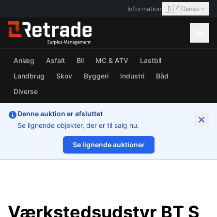
🇩🇰
Information
Dansk
Anlæg
Asfalt
Bil
MC & ATV
Lastbil
Landbrug
Skov
Byggeri
Industri
Båd
Diverse
Denne auktion er afsluttet
Se lignende objekter, der er til salg nu.
Se lignende auktioner
1/16
Værkstedsudstyr BT S