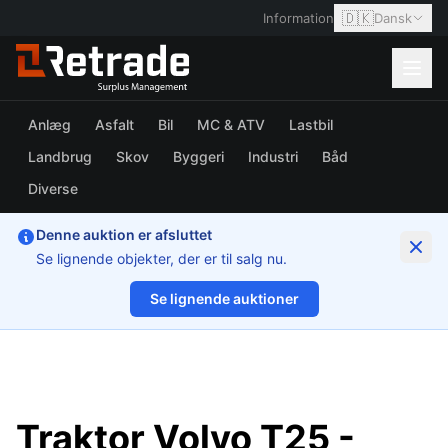
🇩🇰
Information
Dansk
Anlæg
Asfalt
Bil
MC & ATV
Lastbil
Landbrug
Skov
Byggeri
Industri
Båd
Diverse
Denne auktion er afsluttet
Se lignende objekter, der er til salg nu.
Se lignende auktioner
1/19
Traktor Volvo T25 -