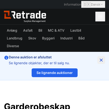
🇩🇰
Information
Dansk
Anlæg
Asfalt
Bil
MC & ATV
Lastbil
Landbrug
Skov
Byggeri
Industri
Båd
Diverse
Denne auktion er afsluttet
Se lignende objekter, der er til salg nu.
Se lignende auktioner
1/2
Garderobeskap