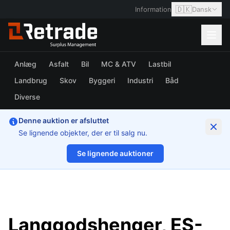
🇩🇰
Information
Dansk
Anlæg
Asfalt
Bil
MC & ATV
Lastbil
Landbrug
Skov
Byggeri
Industri
Båd
Diverse
Denne auktion er afsluttet
Se lignende objekter, der er til salg nu.
Se lignende auktioner
1/50
Langgodshenger, ES-