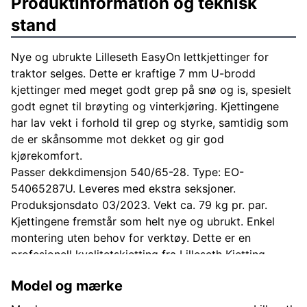
Produktinformation og teknisk
stand
Nye og ubrukte Lilleseth EasyOn lettkjettinger for
traktor selges. Dette er kraftige 7 mm U-brodd
kjettinger med meget godt grep på snø og is, spesielt
godt egnet til brøyting og vinterkjøring. Kjettingene
har lav vekt i forhold til grep og styrke, samtidig som
de er skånsomme mot dekket og gir god
kjørekomfort.
Passer dekkdimensjon 540/65-28. Type: EO-
54065287U. Leveres med ekstra seksjoner.
Produksjonsdato 03/2023. Vekt ca. 79 kg pr. par.
Kjettingene fremstår som helt nye og ubrukt. Enkel
montering uten behov for verktøy. Dette er en
profesjonell kvalitetskjetting fra Lilleseth Kjetting,
kjent for svært god holdbarhet og fremkommelighet
Model og mærke
under krevende forhold.
Nypris på tils