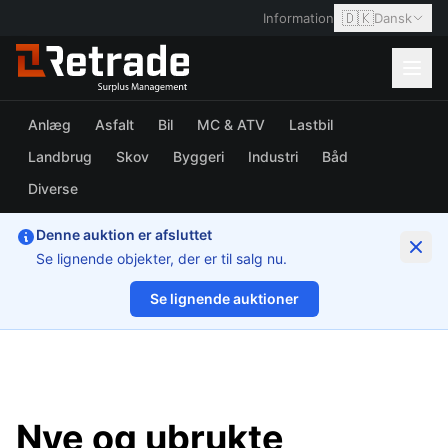
🇩🇰
Information
Dansk
Anlæg
Asfalt
Bil
MC & ATV
Lastbil
Landbrug
Skov
Byggeri
Industri
Båd
Diverse
Denne auktion er afsluttet
Se lignende objekter, der er til salg nu.
Se lignende auktioner
1/2
Nye og ubrukte