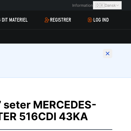
🇩🇰
Information
Dansk
 DIT MATERIEL
REGISTRER
LOG IND
7 seter MERCEDES-
TER 516CDI 43KA