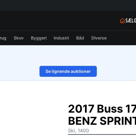
SÆLG
rug
Skov
Byggeri
Industri
Båd
Diverse
Se lignende auktioner
1/13
2017 Buss 1
BENZ SPRIN
Ski, 1400