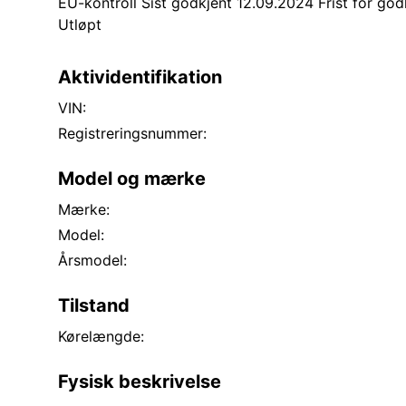
EU-kontroll Sist godkjent 12.09.2024 Frist for god
Utløpt
Aktividentifikation
VIN:
Registreringsnummer:
Model og mærke
Mærke:
Model:
Årsmodel:
Tilstand
Kørelængde:
Fysisk beskrivelse