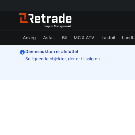
Anlæg
Asfalt
Bil
MC & ATV
Lastbil
Landb
Denne auktion er afsluttet
Se lignende objekter, der er til salg nu.