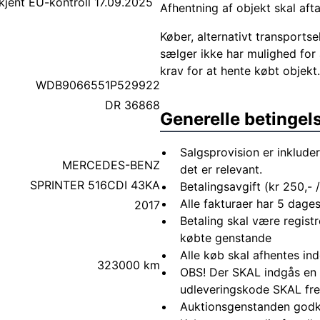
kjent EU-kontroll 17.09.2025
Afhentning af objekt skal aft
Køber, alternativt transportsel
sælger ikke har mulighed for 
krav for at hente købt objekt.
WDB9066551P529922
DR 36868
Generelle betingel
Salgsprovision er inkluder
MERCEDES-BENZ
det er relevant.
SPRINTER 516CDI 43KA
Betalingsavgift (kr 250,- /
Alle fakturaer har 5 dages
2017
Betaling skal være registr
købte genstande
Alle køb skal afhentes in
323000 km
OBS! Der SKAL indgås en 
udleveringskode SKAL fre
Auktionsgenstanden godk