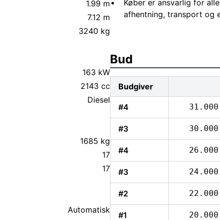
Køber er ansvarlig for al
1.99 m
afhentning, transport og 
7.12 m
3240 kg
Bud
163 kW
2143 cc
Budgiver
Diesel
#4
31.000
#3
30.000
1685 kg
#4
26.000
17
17
#3
24.000
#2
22.000
Automatisk
#1
20.000