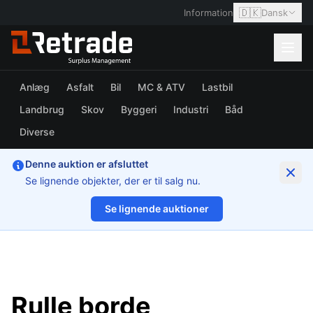
🇩🇰
Information
Dansk
Anlæg
Asfalt
Bil
MC & ATV
Lastbil
Landbrug
Skov
Byggeri
Industri
Båd
Diverse
Denne auktion er afsluttet
Se lignende objekter, der er til salg nu.
Se lignende auktioner
1/3
Rulle borde