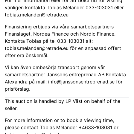
För mer information eller för att boka tid för visning
vänligen kontakta Tobias Melander 033-103031 eller
tobias.melander@retrade.eu
Finansiering erbjuds via våra samarbetspartners
Finanslaget, Nordea Finance och Nordic Finance.
Kontakta Tobias på tel 033-103031 alt:
tobias.melander@retrade.eu
för en anpassad offert
efter era önskemål.
Vi kan även ombesörja transport genom vår
samarbetspartner Janssons entreprenad AB Kontakta
Alexandra på mail:
info@janssonsentreprenad.se
för
prisförslag.
This auction is handled by LP Väst on behalf of the
seller.
For more information or to book a viewing time,
please contact Tobias Melander +4633-103031 or