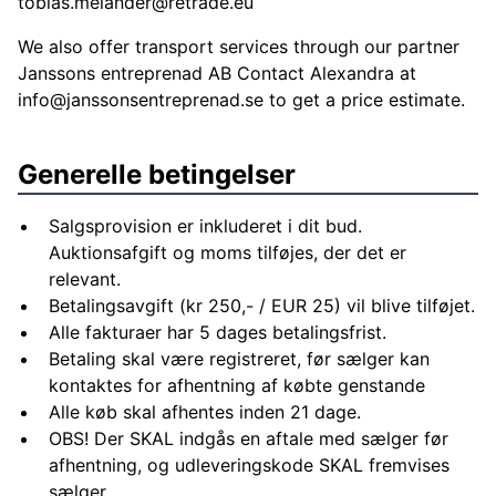
tobias.melander@retrade.eu
We also offer transport services through our partner
Janssons entreprenad AB Contact Alexandra at
info@janssonsentreprenad.se
to get a price estimate.
Generelle betingelser
Salgsprovision er inkluderet i dit bud.
Auktionsafgift og moms tilføjes, der det er
relevant.
Betalingsavgift (kr 250,- / EUR 25) vil blive tilføjet.
Alle fakturaer har 5 dages betalingsfrist.
Betaling skal være registreret, før sælger kan
kontaktes for afhentning af købte genstande
Alle køb skal afhentes inden 21 dage.
OBS! Der SKAL indgås en aftale med sælger før
afhentning, og udleveringskode SKAL fremvises
sælger.