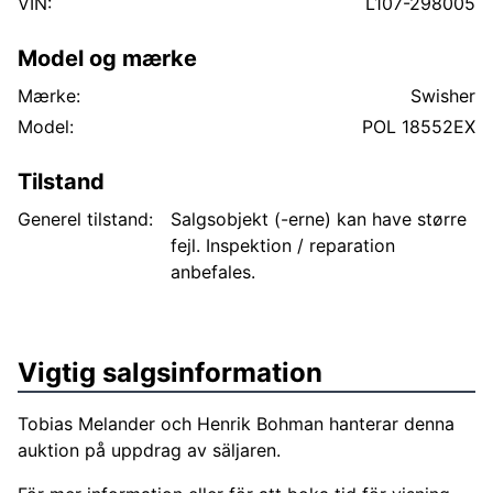
VIN:
L107-298005
godframkomlighet. Konstruktion: Kraftigt stålchassi
byggt för professionell användning. Fakta är
Model og mærke
framtagen efter bäste förmåga, ej bindande i detalj
Mærke:
Swisher
Model:
POL 18552EX
Tilstand
Generel tilstand:
Salgsobjekt (-erne) kan have større
fejl. Inspektion / reparation
anbefales.
Vigtig salgsinformation
Tobias Melander och Henrik Bohman hanterar denna
auktion på uppdrag av säljaren.