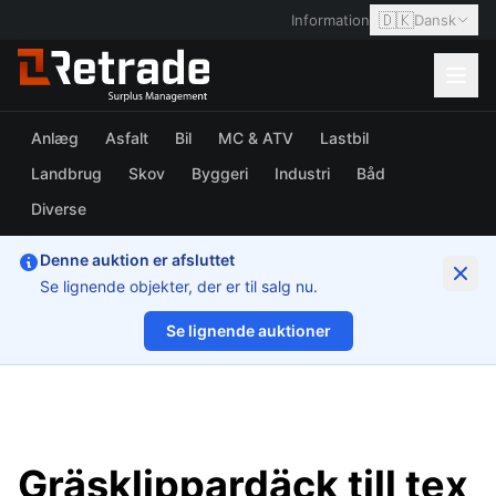
🇩🇰
Information
Dansk
Anlæg
Asfalt
Bil
MC & ATV
Lastbil
Landbrug
Skov
Byggeri
Industri
Båd
Diverse
Denne auktion er afsluttet
Se lignende objekter, der er til salg nu.
Se lignende auktioner
1/19
Gräsklippardäck till tex