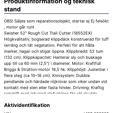
Produktinformation og teknisk
stand
OBS! Säljes som reparationsobjekt, startar ej Ej felsökt
, motor går runt
Swisher 52" Rough Cut Trail Cutter (18552EX)
Högkvalitativ, bogserad klippdäck konstruerad för tuff
terräng och tät vegetation. Perfekt för att hålla
marker, hagar och stigar öppna. Klippbredd: 52 tum
(132 cm). Klippkapacitet: Hanterar sly och buskage
upp till ca 60 mm (2,5") i diameter. Motor: Kraftfull
Briggs & Stratton-motor 18,5 hk. Klipphöjd: Justerbar i
flera steg (ca 10–18 cm). Knivsystem: Dubbla
pendlande och härdade röjknivar som viker undan vid
kontakt med sten eller fasta hinder. Drivning: Kraftig
remdrift med inbyggd slirfunktion för att skydda
motorn. Anslutning: Standard 50 mm kulkoppling
Aktividentifikation
(fungerar utmärkt bakom ATV, UTV eller traktor).
Däck: Kraftiga, punkteringsfria däck för