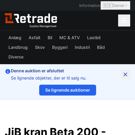
🇩🇰
Information
Dansk
Anlæg
Asfalt
Bil
MC & ATV
Lastbil
Landbrug
Skov
Byggeri
Industri
Båd
Diverse
Denne auktion er afsluttet
Se lignende objekter, der er til salg nu.
Se lignende auktioner
1/9
JiB kran Beta 200 -