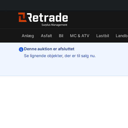
Anlæg
Asfalt
Bil
MC & ATV
Lastbil
Landb
Denne auktion er afsluttet
Se lignende objekter, der er til salg nu.