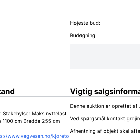
Højeste bud:
Budøgning:
tand
Vigtig salgsinform
Denne auktion er oprettet af
r Stakehylser Maks nyttelast
Ved spørgsmål kontakt
groji
e 1100 cm Bredde 255 cm
Afhentning af objekt skal aft
ps://www.vegvesen.no/kjoreto