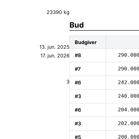
23390 kg
Bud
Budgiver
13. jun. 2025
#8
290.00
17. jun. 2026
#7
290.00
3
#6
242.00
#3
240.00
#6
204.00
#3
202.00
#5
200.00