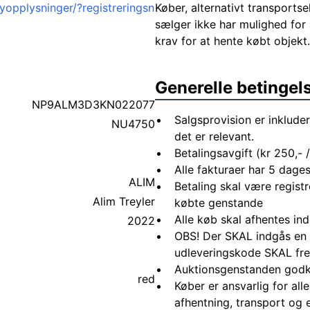
yopplysninger/?registreringsn
Køber, alternativt transportsel
sælger ikke har mulighed for 
krav for at hente købt objekt.
Generelle betingel
NP9ALM3D3KN022077
Salgsprovision er inkluder
NU4750
det er relevant.
Betalingsavgift (kr 250,- /
Alle fakturaer har 5 dages
ALIM
Betaling skal være registr
Alim Treyler
købte genstande
Alle køb skal afhentes in
2022
OBS! Der SKAL indgås en 
udleveringskode SKAL fre
Auktionsgenstanden godk
red
Køber er ansvarlig for al
afhentning, transport og 