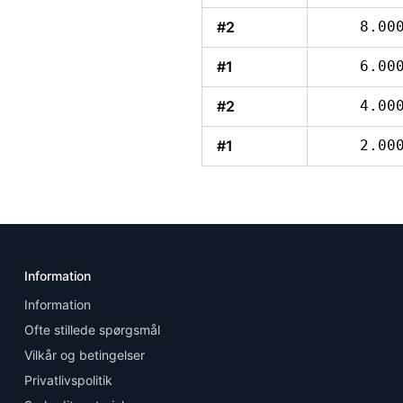
#2
8.00
#1
6.00
#2
4.00
#1
2.00
Information
Information
Ofte stillede spørgsmål
Vilkår og betingelser
Privatlivspolitik