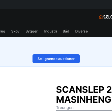
SÆLG
rug
Skov
Byggeri
Industri
Båd
Diverse
Se lignende auktioner
1/22
SCANSLEP 2
MASINHENG
Treungen