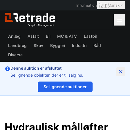
🇩🇰
Information
Dansk
Anlæg
Asfalt
Bil
MC & ATV
Lastbil
Landbrug
Skov
Byggeri
Industri
Båd
Diverse
Denne auktion er afsluttet
Se lignende objekter, der er til salg nu.
Se lignende auktioner
1/13
Hydraulisk målløfter