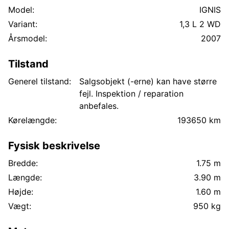
Model:
IGNIS
Variant:
1,3 L 2 WD
Årsmodel:
2007
Tilstand
Generel tilstand:
Salgsobjekt (-erne) kan have større
fejl. Inspektion / reparation
anbefales.
Kørelængde:
193650 km
Fysisk beskrivelse
Bredde:
1.75 m
Længde:
3.90 m
Højde:
1.60 m
Vægt:
950 kg