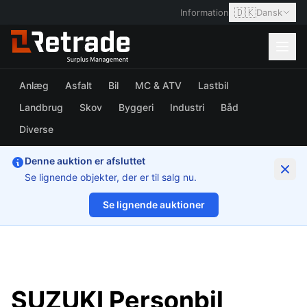
🇩🇰
Information
Dansk
Anlæg
Asfalt
Bil
MC & ATV
Lastbil
Landbrug
Skov
Byggeri
Industri
Båd
Diverse
Denne auktion er afsluttet
Se lignende objekter, der er til salg nu.
Se lignende auktioner
1/26
SUZUKI Personbil