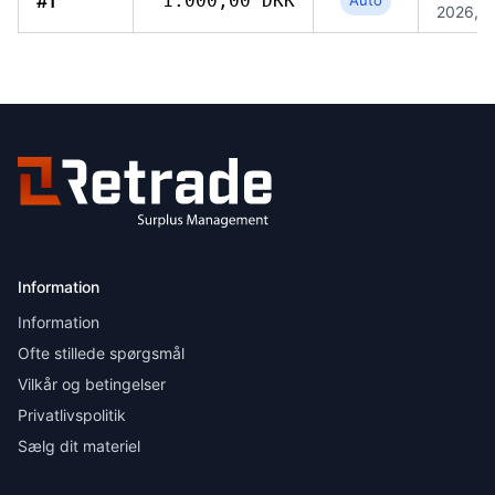
#1
1.000,00 DKK
Auto
2026, 1
Information
Information
Ofte stillede spørgsmål
Vilkår og betingelser
Privatlivspolitik
Sælg dit materiel