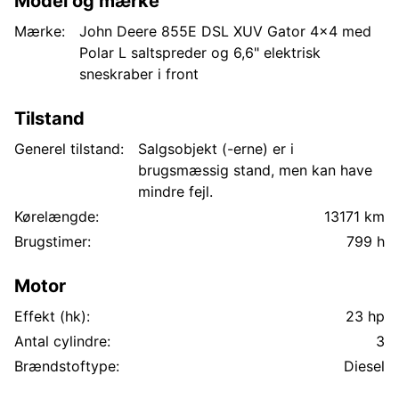
Model og mærke
Mærke:
John Deere 855E DSL XUV Gator 4x4 med
Polar L saltspreder og 6,6" elektrisk
sneskraber i front
Tilstand
Generel tilstand:
Salgsobjekt (-erne) er i
brugsmæssig stand, men kan have
mindre fejl.
Kørelængde:
13171 km
Brugstimer:
799 h
Motor
Effekt (hk):
23 hp
Antal cylindre:
3
Brændstoftype:
Diesel