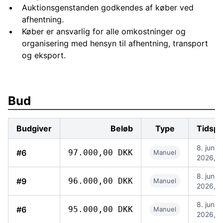
Auktionsgenstanden godkendes af køber ved
afhentning.
Køber er ansvarlig for alle omkostninger og
organisering med hensyn til afhentning, transport
og eksport.
Bud
Budgiver
Beløb
Type
Tidspu
8. jun.
#6
97.000,00 DKK
Manuel
2026, 1
8. jun.
#9
96.000,00 DKK
Manuel
2026, 1
8. jun.
#6
95.000,00 DKK
Manuel
2026, 1