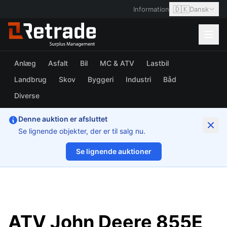
🇩🇰
Information
Dansk
Anlæg
Asfalt
Bil
MC & ATV
Lastbil
Landbrug
Skov
Byggeri
Industri
Båd
Diverse
Denne auktion er afsluttet
Se lignende objekter, der er til salg nu.
Se lignende auktioner
1/40
ATV John Deere 855E