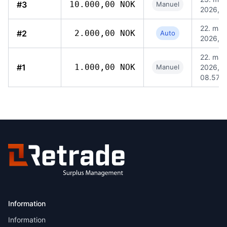
#3
10.000,00 NOK
Manuel
2026, 0
22. maj
#2
2.000,00 NOK
Auto
2026, 1
22. maj
#1
1.000,00 NOK
Manuel
2026,
08.57
Information
Information