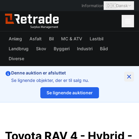
🇩🇰
Information
Dansk
Anlæg
Asfalt
Bil
MC & ATV
Lastbil
Landbrug
Skov
Byggeri
Industri
Båd
Diverse
Denne auktion er afsluttet
Se lignende objekter, der er til salg nu.
Se lignende auktioner
1/8
Toyota RAV 4 - Hybrid -