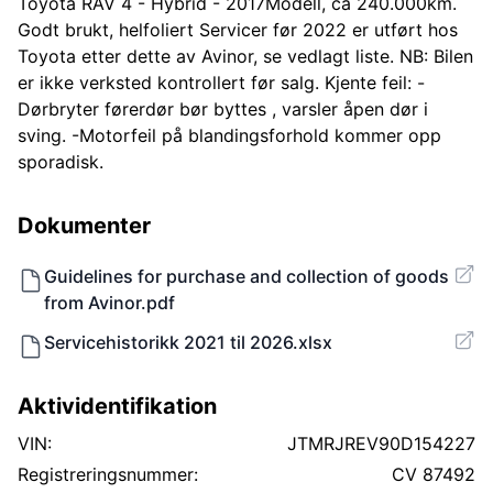
Toyota RAV 4 - Hybrid - 2017Modell, ca 240.000km.
Godt brukt, helfoliert Servicer før 2022 er utført hos
Toyota etter dette av Avinor, se vedlagt liste. NB: Bilen
er ikke verksted kontrollert før salg. Kjente feil: -
Dørbryter førerdør bør byttes , varsler åpen dør i
sving. -Motorfeil på blandingsforhold kommer opp
sporadisk.
Dokumenter
Guidelines for purchase and collection of goods
from Avinor.pdf
Servicehistorikk 2021 til 2026.xlsx
Aktividentifikation
VIN:
JTMRJREV90D154227
Registreringsnummer:
CV 87492