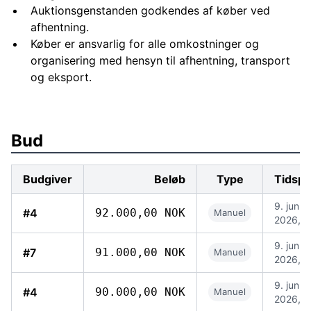
Auktionsgenstanden godkendes af køber ved
afhentning.
Køber er ansvarlig for alle omkostninger og
organisering med hensyn til afhentning, transport
og eksport.
Bud
Budgiver
Beløb
Type
Tidspu
9. jun.
#4
92.000,00 NOK
Manuel
2026, 1
9. jun.
#7
91.000,00 NOK
Manuel
2026, 1
9. jun.
#4
90.000,00 NOK
Manuel
2026, 1