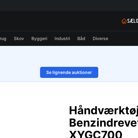
SÆLG
rug
Skov
Byggeri
Industri
Båd
Diverse
Se lignende auktioner
1/10
Håndværktøj
Benzindreve
XYGC700