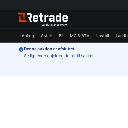
Anlæg
Asfalt
Bil
MC & ATV
Lastbil
Landb
Denne auktion er afsluttet
Se lignende objekter, der er til salg nu.