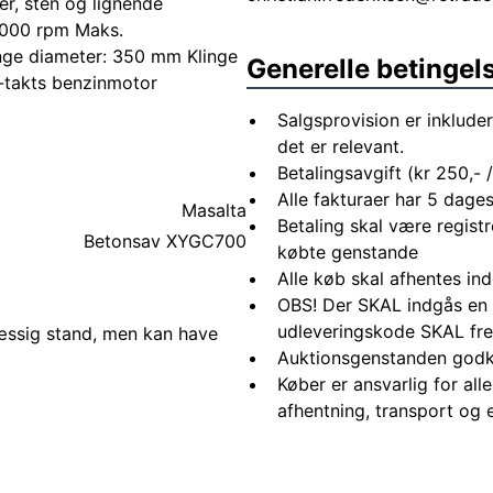
ser, sten og lignende
 9000 rpm Maks.
nge diameter: 350 mm Klinge
Generelle betingel
2-takts benzinmotor
Salgsprovision er inkluder
det er relevant.
Betalingsavgift (kr 250,- /
Alle fakturaer har 5 dages
Masalta
Betaling skal være registr
Betonsav XYGC700
købte genstande
Alle køb skal afhentes in
OBS! Der SKAL indgås en 
udleveringskode SKAL fre
mæssig stand, men kan have
Auktionsgenstanden godk
Køber er ansvarlig for al
afhentning, transport og 