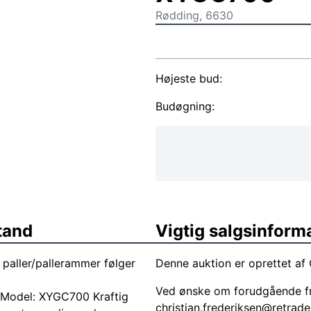
Rødding, 6630
Højeste bud:
Budøgning:
tand
Vigtig salgsinform
 paller/pallerammer følger
Denne auktion er oprettet af 
Ved ønske om forudgående fr
a Model: XYGC700 Kraftig
christian.frederiksen@retrade