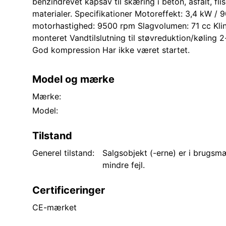
benzindrevet kapsav til skæring i beton, asfalt, fli
materialer. Specifikationer Motoreffekt: 3,4 kW /
motorhastighed: 9500 rpm Slagvolumen: 71 cc Kli
monteret Vandtilslutning til støvreduktion/køling 
God kompression Har ikke været startet.
Model og mærke
Mærke:
Model:
Tilstand
Generel tilstand:
Salgsobjekt (-erne) er i brugs
mindre fejl.
Certificeringer
CE-mærket