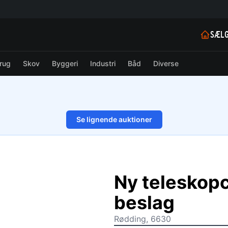
SÆLG
rug
Skov
Byggeri
Industri
Båd
Diverse
Se lignende auktioner
1/11
Ny teleskopcy
beslag
Rødding, 6630