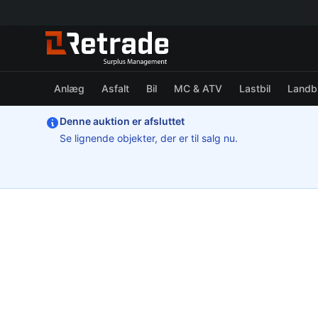
Anlæg
Asfalt
Bil
MC & ATV
Lastbil
Landb
Denne auktion er afsluttet
Se lignende objekter, der er til salg nu.