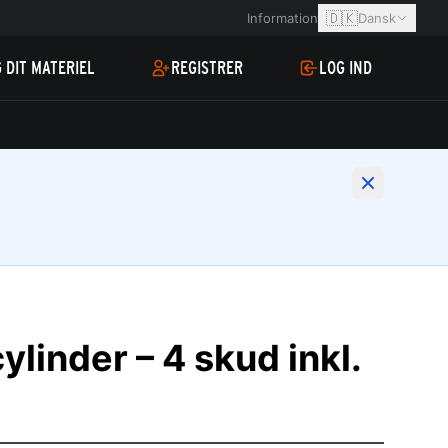
🇩🇰
Information
Dansk
 DIT MATERIEL
REGISTRER
LOG IND
linder – 4 skud inkl.