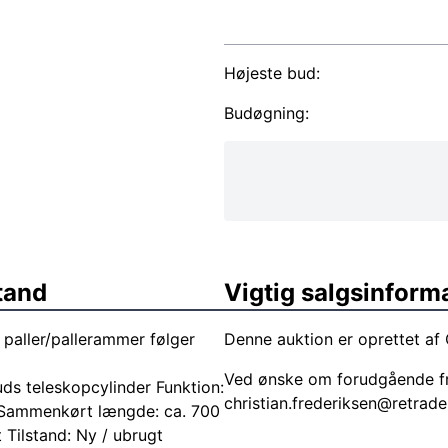
Højeste bud:
Budøgning:
tand
Vigtig salgsinform
 paller/pallerammer følger
Denne auktion er oprettet af 
Ved ønske om forudgående fr
uds teleskopcylinder Funktion:
christian.frederiksen@retrade
 Sammenkørt længde: ca. 700
Tilstand: Ny / ubrugt