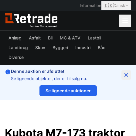
🇩🇰
Information
Dansk
Anlæg
Asfalt
Bil
MC & ATV
Lastbil
Landbrug
Skov
Byggeri
Industri
Båd
Diverse
Denne auktion er afsluttet
Se lignende objekter, der er til salg nu.
Se lignende auktioner
1/52
Kubota M7-173 traktor