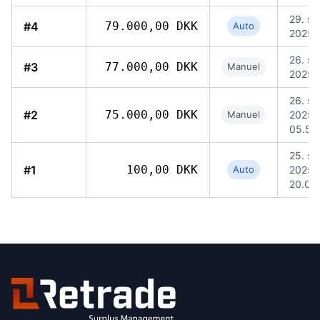
29. se
#4
79.000,00 DKK
Auto
2025,
26. se
#3
77.000,00 DKK
Manuel
2025, 
26. se
#2
75.000,00 DKK
Manuel
2025,
05.55
25. se
#1
100,00 DKK
Auto
2025,
20.06