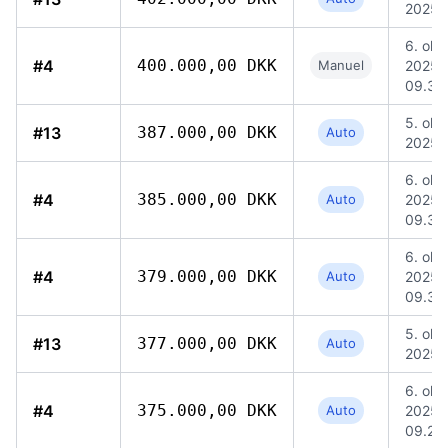
2025, 
6. okt.
#4
400.000,00 DKK
Manuel
2025,
09.31
5. okt.
#13
387.000,00 DKK
Auto
2025, 
6. okt.
#4
385.000,00 DKK
Auto
2025,
09.30
6. okt.
#4
379.000,00 DKK
Auto
2025,
09.30
5. okt.
#13
377.000,00 DKK
Auto
2025, 
6. okt.
#4
375.000,00 DKK
Auto
2025,
09.29