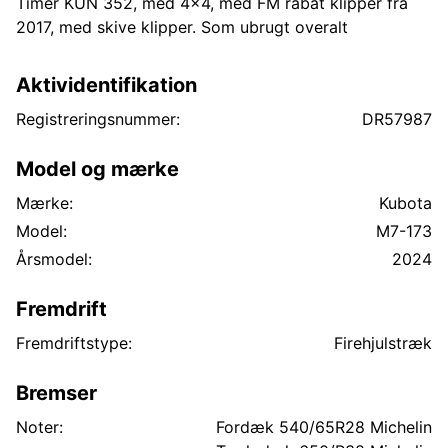
Timer KUN 352, med 4x4, med FM rabat klipper fra
2017, med skive klipper. Som ubrugt overalt
Aktividentifikation
Registreringsnummer:
DR57987
Model og mærke
Mærke:
Kubota
Model:
M7-173
Årsmodel:
2024
Fremdrift
Fremdriftstype:
Firehjulstræk
Bremser
Noter:
Fordæk 540/65R28 Michelin