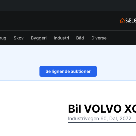
SÆLG
rug
Skov
Byggeri
Industri
Båd
Diverse
Se lignende auktioner
1/15
Bil VOLVO X
Industrivegen 60, Dal, 2072