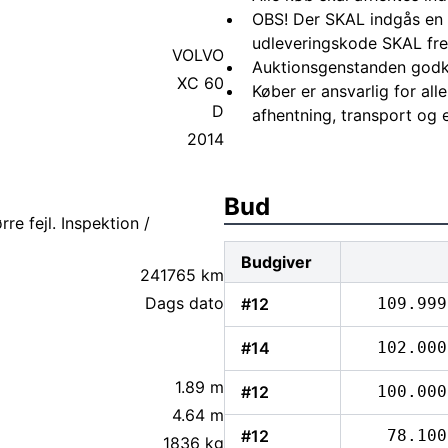
OBS! Der SKAL indgås en 
udleveringskode SKAL fre
VOLVO
Auktionsgenstanden godk
XC 60
Køber er ansvarlig for al
D
afhentning, transport og 
2014
Bud
re fejl. Inspektion /
Budgiver
241765 km
Dags dato
#12
109.999
#14
102.000
1.89 m
#12
100.000
4.64 m
#12
78.100
1836 kg