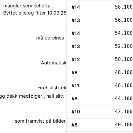
mangler servicehefta .
#14
58.100
Byttet olje og filter 10.09.25
#13
56.100
#14
54.100
må poreines .
#13
52.100
#12
50.100
Automatisk
#8
48.100
#11
46.100
Firehjulstræk
gg dekk medfølger , hall slitt .
#8
44.100
#10
42.100
som framvist på bilder.
#8
40.100