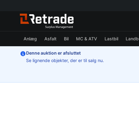
Anlæg
Asfalt
Bil
MC & ATV
Lastbil
Landb
Denne auktion er afsluttet
Se lignende objekter, der er til salg nu.