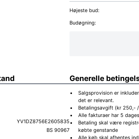
Højeste bud:
Budøgning:
tand
Generelle betingel
Salgsprovision er inkluder
det er relevant.
Betalingsavgift (kr 250,- /
Alle fakturaer har 5 dages
YV1DZ8756E2605835
Betaling skal være registr
BS 90967
købte genstande
Alle køb skal afhentes in