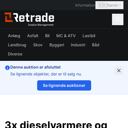
🇩🇰
Information
Dansk
Anlæg
Asfalt
Bil
MC & ATV
Lastbil
Landbrug
Skov
Byggeri
Industri
Båd
Diverse
Denne auktion er afsluttet
Se lignende objekter, der er til salg nu.
Se lignende auktioner
1/4
3x dieselvarmere og