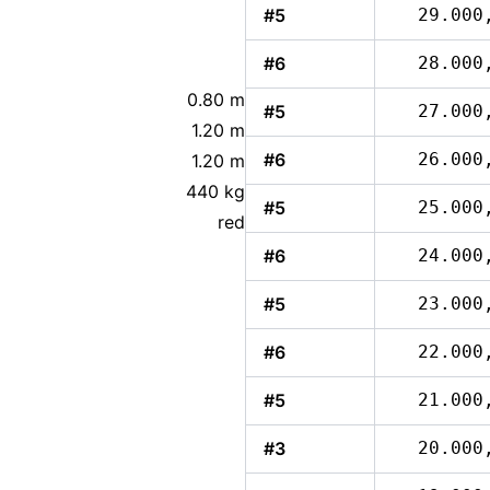
#5
29.000
#6
28.000
0.80 m
#5
27.000
1.20 m
#6
26.000
1.20 m
440 kg
#5
25.000
red
#6
24.000
#5
23.000
#6
22.000
#5
21.000
#3
20.000