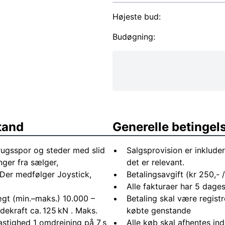
Højeste bud:
Budøgning:
tand
Generelle betingel
rugsspor og steder med slid
Salgsprovision er inkluder
ger fra sælger,
det er relevant.
 Der medfølger Joystick,
Betalingsavgift (kr 250,- /
Alle fakturaer har 5 dages
ægt (min.–maks.) 10.000 –
Betaling skal være registr
ekraft ca. 125 kN . Maks.
købte genstande
astighed 1 omdrejning på 7 s
Alle køb skal afhentes in