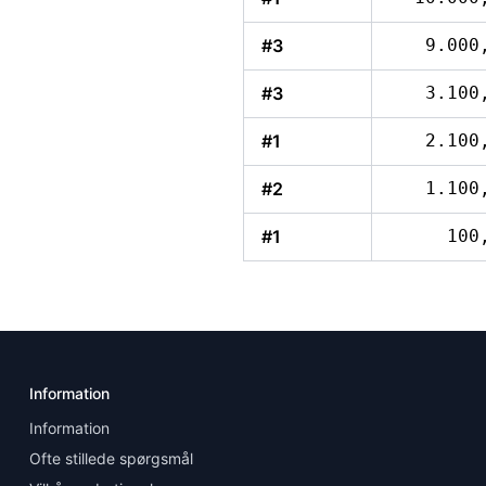
#3
9.000
#3
3.100
#1
2.100
#2
1.100
#1
100
Information
Information
Ofte stillede spørgsmål