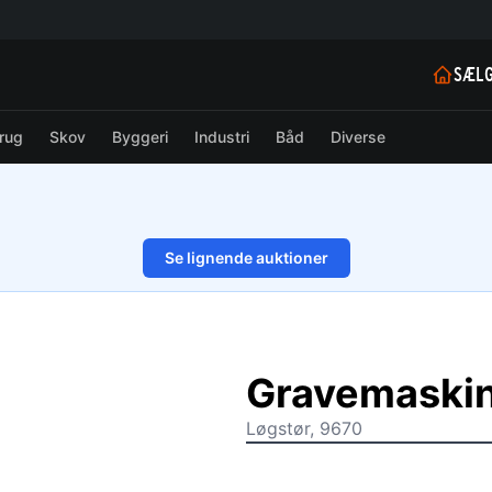
SÆLG
rug
Skov
Byggeri
Industri
Båd
Diverse
Se lignende auktioner
1/19
Gravemaski
Løgstør, 9670