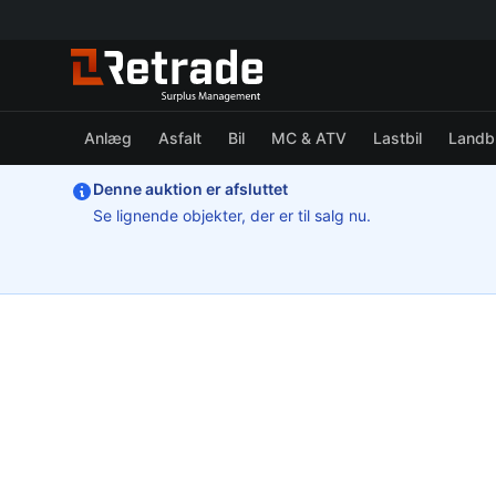
Anlæg
Asfalt
Bil
MC & ATV
Lastbil
Landb
Denne auktion er afsluttet
Se lignende objekter, der er til salg nu.