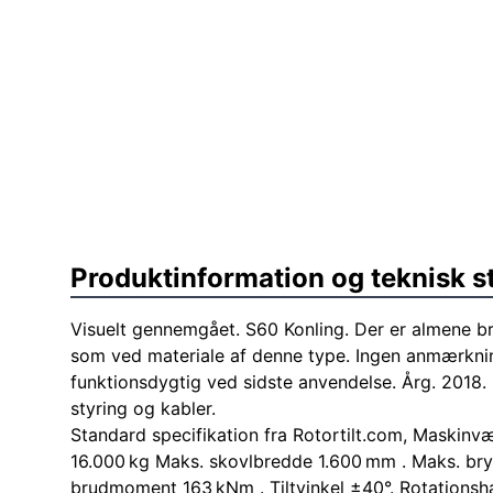
Produktinformation og teknisk s
Visuelt gennemgået. S60 Konling. Der er almene b
som ved materiale af denne type. Ingen anmærknin
funktionsdygtig ved sidste anvendelse. Årg. 2018.
styring og kabler.
Standard specifikation fra Rotortilt.com, Maskinv
16.000 kg Maks. skovlbredde 1.600 mm . Maks. bryd
brudmoment 163 kNm . Tiltvinkel ±40°. Rotationsh