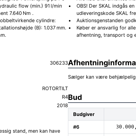
draulic flow (min.) 91 l/min
OBS! Der SKAL indgås en 
ent 7.640 Nm .
udleveringskode SKAL fre
obbeltvirkende cylindre:
Auktionsgenstanden godk
allationshøjde (B): 1.037 mm.
Køber er ansvarlig for al
mm.
afhentning, transport og 
Afhentninginforma
306233
Sælger kan være behjælpelig
ROTORTILT
Bud
R4
2018
Budgiver
#6
30.000
mæssig stand, men kan have