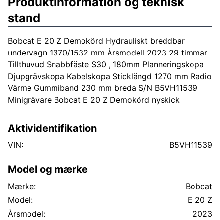
Produktinformation og teknisk
stand
Bobcat E 20 Z Demokörd Hydrauliskt breddbar
undervagn 1370/1532 mm Årsmodell 2023 29 timmar
Tillthuvud Snabbfäste S30 , 180mm Planneringskopa
Djupgrävskopa Kabelskopa Sticklängd 1270 mm Radio
Värme Gummiband 230 mm breda S/N B5VH11539
Minigrävare Bobcat E 20 Z Demokörd nyskick
Aktividentifikation
VIN:
B5VH11539
Model og mærke
Mærke:
Bobcat
Model:
E 20 Z
Årsmodel:
2023