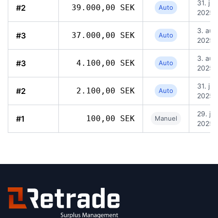
31. jul.
#2
39.000,00 SEK
Auto
2025, 
3. aug
#3
37.000,00 SEK
Auto
2025, 
3. aug
#3
4.100,00 SEK
Auto
2025, 
31. jul.
#2
2.100,00 SEK
Auto
2025, 
29. jul.
#1
100,00 SEK
Manuel
2025,