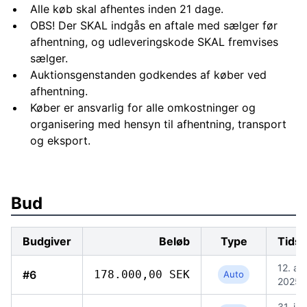
Alle køb skal afhentes inden 21 dage.
OBS! Der SKAL indgås en aftale med sælger før
afhentning, og udleveringskode SKAL fremvises
sælger.
Auktionsgenstanden godkendes af køber ved
afhentning.
Køber er ansvarlig for alle omkostninger og
organisering med hensyn til afhentning, transport
og eksport.
Bud
Budgiver
Beløb
Type
Tids
12. au
#6
178.000,00 SEK
Auto
2025,
31. jul.