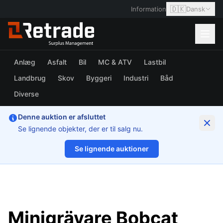
🇩🇰
Information
Dansk
Anlæg
Asfalt
Bil
MC & ATV
Lastbil
Landbrug
Skov
Byggeri
Industri
Båd
Diverse
Denne auktion er afsluttet
Se lignende objekter, der er til salg nu.
Se lignende auktioner
1/30
Minigrävare Bobcat