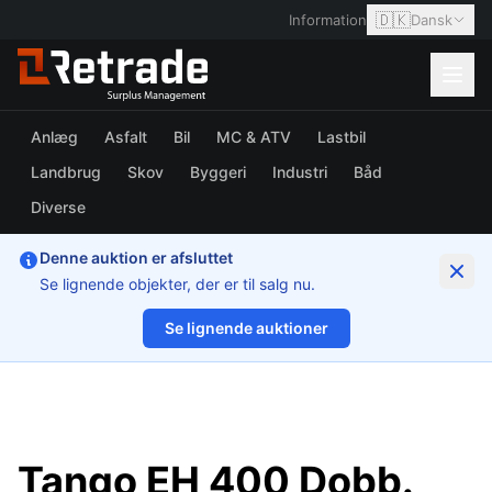
🇩🇰
Information
Dansk
Anlæg
Asfalt
Bil
MC & ATV
Lastbil
Landbrug
Skov
Byggeri
Industri
Båd
Diverse
Denne auktion er afsluttet
Se lignende objekter, der er til salg nu.
Se lignende auktioner
1/37
Tango EH 400 Dobb.