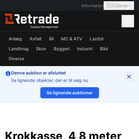
🇩🇰
Information
Dansk
Anlæg
Asfalt
Bil
MC & ATV
Lastbil
Landbrug
Skov
Byggeri
Industri
Båd
Diverse
Denne auktion er afsluttet
Se lignende objekter, der er til salg nu.
Se lignende auktioner
1/13
Krokkasse, 4,8 meter