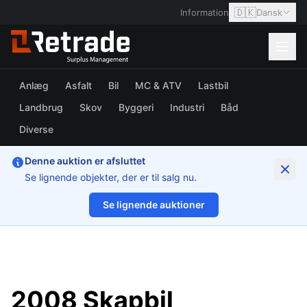
🇩🇰
Information
Dansk
Anlæg
Asfalt
Bil
MC & ATV
Lastbil
Landbrug
Skov
Byggeri
Industri
Båd
Diverse
Denne auktion er afsluttet
Se lignende objekter, der er til salg nu.
Se lignende auktioner
1/23
2008 Skapbil