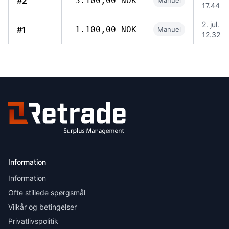
#2
3.100,00 NOK
Manuel
17.44
2. jul. 2
#1
1.100,00 NOK
Manuel
12.32
Information
Information
Ofte stillede spørgsmål
Vilkår og betingelser
Privatlivspolitik