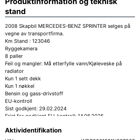
Produktinformation og teknisk
stand
2008 Skapbil MERCEDES-BENZ SPRINTER selges på
vegne av transportfirma.
Km Stand : 123046
Ryggekamera
8 paller
Feil og mangler: Må etterfylle vann/Kjøleveske på
radiator
Kun 1 sett dekk
Kun 1 nøkkel
Bensin og gass-drivstoff
EU-kontroll
Sist godkjent: 29.02.2024
Frist for godkjent EU-kontroll: 14.06.2025
Aktividentifikation