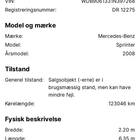
VIN:
WDB9061331N397268
Registreringsnummer:
DR 12275
Model og mærke
Mærke:
Mercedes-Benz
Model:
Sprinter
Årsmodel:
2008
Tilstand
Generel tilstand:
Salgsobjekt (-erne) er i
brugsmæssig stand, men kan have
mindre fejl.
Kørelængde:
123046 km
Fysisk beskrivelse
Bredde:
2.20 m
Længde:
6.35 m