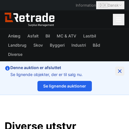
🇩🇰
Information
Dansk
Anlæg
Asfalt
Bil
MC & ATV
Lastbil
Landbrug
Skov
Byggeri
Industri
Båd
Diverse
Denne auktion er afsluttet
Se lignende objekter, der er til salg nu.
Se lignende auktioner
1/2
Diverse utstyr