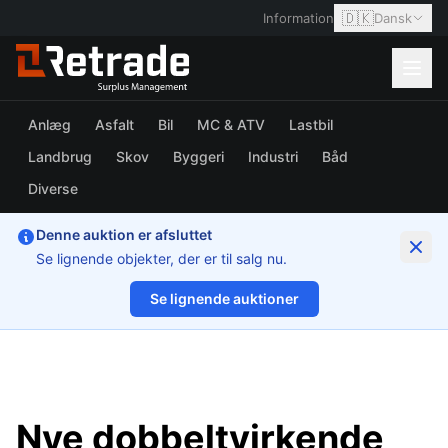
🇩🇰
Information
Dansk
Anlæg
Asfalt
Bil
MC & ATV
Lastbil
Landbrug
Skov
Byggeri
Industri
Båd
Diverse
Denne auktion er afsluttet
Se lignende objekter, der er til salg nu.
Se lignende auktioner
1/6
Nye dobbeltvirkende